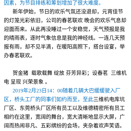
因素，为节目排练和筹划增加了很大难度。
新年伊始，节日的欢乐气氛还没退却，元宵佳节
的灯笼光彩依旧，公司的春茗联欢 晚会的欢乐气息却
迎面而来。从此再没睡过一个安稳觉，天气预报是我
的晴雨表，逐时气象信息是我的神经线。一连几天预
报有雨，却不见半滴，在暖阳高照下，搭台设宴，举
办春茗联欢。                                                              
贺金猪  载歌载舞 绽放 芬芳异彩；设春茗  三维机
电 呈现 兴荣景象 。
      2019年2月23日14：00随着几辆大巴缓缓驶入厂
区，桥头工厂的同事们如约而至，至此
三维机电库坑
厂区、东莞桥头厂区所有员工以及维德精密所有员工
相约在这里，宽阔的舞台，宽大清晰地显示大屏，广
阔而热闹非凡、五彩缤纷的会场，夹杂着欢声笑语。