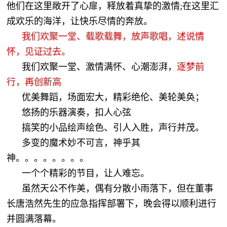
他们在这里敞开了心扉，释放着真挚的激情;在这里汇
成欢乐的海洋，让快乐尽情的奔放。
我们欢聚一堂、载歌载舞，放声歌唱，述说情
怀，见证过去。
我们欢聚一堂、激情满怀、心潮澎湃，
逐梦前
行，再创新高 
优美舞蹈，场面宏大，精彩绝伦、美轮美奂；
悠扬的乐器演奏，扣人心弦
搞笑的小品绘声绘色、引人入胜，声行并茂。
多变的魔术妙不可言，神乎其
神。。。。。。。。
一个个精彩的节目，让人难忘。
虽然天公不作美，偶有分散小雨落下，但在董事
长唐浩然先生的应急指挥部署下，晚会得以顺利进行
并圆满落幕。