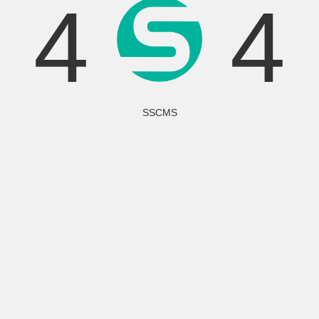
4
4
SSCMS