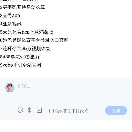
2
买平码开特马怎么算
3
壹号app
4
亚新视讯
5
so米体育app下载鸿蒙版
6
沙巴足球体育平台登录入口官网
7
连环夺宝25万视频锦集
8
d88尊龙vip旗舰厅
9
yobo手机全站官网
讨论...



发布
仅在正文下讨论