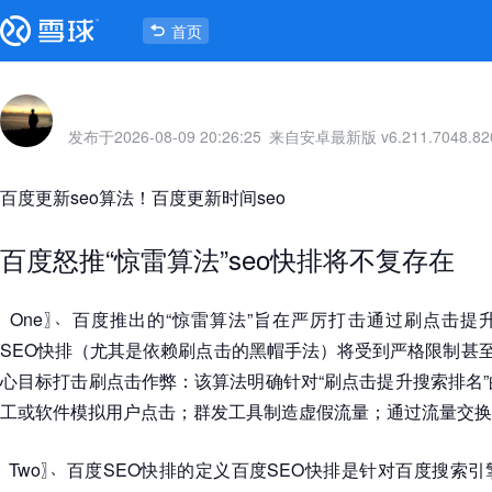
首页
发布于
2026-08-09 20:26:25
来自安卓最新版 v6.211.7048.82
百度更新seo算法
！
百度更新时间seo
百度怒推
“
惊雷算法
”
seo快排将不复存在
、
〖
One
〗
百度推出的
“
惊雷算法
”
旨在严厉打击通过刷点击提
SEO快排
（
尤其是依赖刷点击的黑帽手法
）
将受到严格限制甚
心目标打击刷点击作弊
：
该算法明确针对
“
刷点击提升搜索排名
”
工或软件模拟用户点击
；
群发工具制造虚假流量
；
通过流量交换
、
〖
Two
〗
百度SEO快排的定义百度SEO快排是针对百度搜索