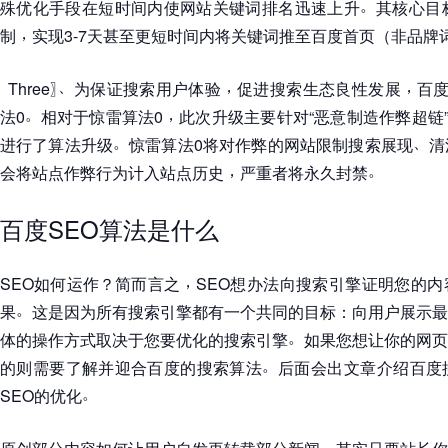
。
殊优化手段在短时间内使网站关键词排名迅速上升
其核心目
，
制
实现3-7天甚至更短时间内将关键词推至百度首页
（
非品牌
、
，
，
〖
Three
〗
为保证搜索用户体验
促进搜索生态良性发展
百
。
，
法0
相对于惊雷算法0
此次升级主要针对
“
恶意制造作弊超链
。
、
进行了算法升级
惊雷算法0将对作弊的网站限制搜索展现
清
，
。
会将站点作弊行为计入站点历史
严重者将永久封禁
百度SEO算法是什么
，
SEO如何运作
？
简而言之
SEO想办法向搜索引擎证明您的
。
果
这是因为所有搜索引擎都有一个共同的目标
：
向用户展示最
。
体的操作方式取决于您要优化的搜索引擎
如果您想让你的网页
。
的则需要了解并迎合百度的搜索算法
后面会出文章介绍百度
。
SEO的优化
。