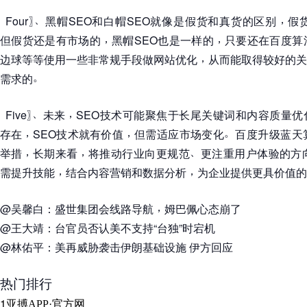
、
，
〖
Four
〗
黑帽SEO和白帽SEO就像是假货和真货的区别
假
，
，
但假货还是有市场的
黑帽SEO也是一样的
只要还在百度算
，
边球等等使用一些非常规手段做网站优化
从而能取得较好的关
。
需求的
、
，
〖
Five
〗
未来
SEO技术可能聚焦于长尾关键词和内容质量优
，
，
。
存在
SEO技术就有价值
但需适应市场变化
百度升级蓝天
，
，
、
举措
长期来看
将推动行业向更规范
更注重用户体验的方
，
，
需提升技能
结合内容营销和数据分析
为企业提供更具价值的
，
@吴馨白
：
盛世集团会线路导航
姆巴佩心态崩了
@王大靖
：
台官员否认美不支持
“
台独
”
时宕机
@林佑平
：
美再威胁袭击伊朗基础设施 伊方回应
热门排行
1
亚搏APP
·
官方网