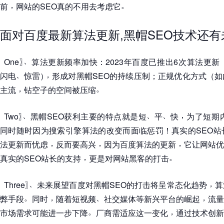
，
。
前
网站的SEO真的不用去考虑它
面对百度最新算法更新,黑帽SEO技术还有
、
〖
One
〗
算法更新频率加快
：
2023年百度已推出6次算法更新
、
，
闪电
惊雷
）
形成对黑帽SEO的持续压制
；
正规优化方式
（
如
，
。
主流
钻空子的空间被压缩
、
、
、
，
〖
Two
〗
黑帽SEO获利主要的特点就是短
平
快
为了短期
同时随时因为搜索引擎算法的改变而面临惩罚
！
真实的SEO
，
，
，
法更新而忧虑
反而要高兴
因为百度算法的更新
它让网站优
，
。
真实的SEO站长的支持
更是对网站黑客的打击
、
，
〖
Three
〗
未来展望百度对黑帽SEO的打击将呈常态化趋势
算
。
，
、
，
弊手段
同时
随着短视频
社交媒体等新兴平台的崛起
流量
。
，
市场需求可能进一步下降
厂商需适应这一变化
通过技术创新