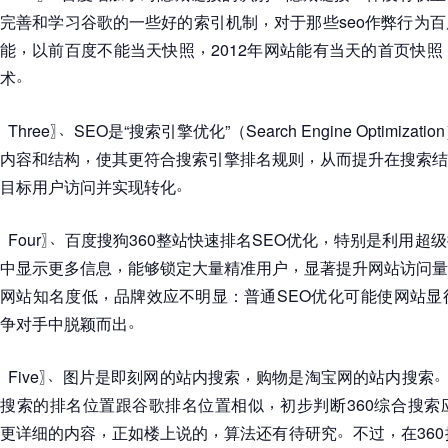
，
完善和学习谷歌的一些好的索引机制
对于那些seo作弊行为
，
，
能
以前百度不能当天快照
2012年网站能有当天的首页快照
。
术
、
〖
Three
〗
SEO是
“
搜索引擎优化
”
（
Search Engine Optimization
，
，
内容和结构
使其更符合搜索引擎排名规则
从而提升在搜索结
。
目标用户访问并实现转化
、
，
〖
Four
〗
百度搜狗360整站快速排名SEO优化
特别是利用超级
，
，
中显示更多信息
能够锁定大量精准用户
显著提升网站访问量
，
网站知名度低
品牌效应不明显
：
普通SEO优化可能使网站显
。
争对手中脱颖而出
、
，
。
〖
Five
〗
图片是即刻网的站内搜索
购物是淘宝网的站内搜索
，
搜索的排名位置跟谷歌排名位置相似
初步判断360综合搜
，
，
。
，
更详细的内容
正如楼上说的
算法还有待研究
不过
在36