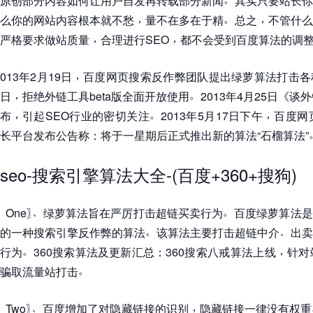
原创部分内容如何让用户自发再转载部分新闻
其实只要站长你
，
。
，
么你的网站内容根本就不愁
量不在多在于精
总之
不管什么
，
，
严格要求做站质量
合理进行SEO
都不会受到百度算法的调
，
013年2月19日
百度网页搜索反作弊团队提出绿萝算法打击各
，
。
日
拒绝外链工具beta版全面开放使用
2013年4月25日
《
谈外
，
。
，
布
引起SEO行业的密切关注
2013年5月17日下午
百度网
长平台发布公告称
：
将于一星期后正式推出新的算法
“
石榴算法
”
seo-搜索引擎算法大全-(百度+360+搜狗)
、
。
〖
One
〗
绿萝算法旨在严厉打击超链买卖行为
百度绿萝算法是百
。
、
的一种搜索引擎反作弊的算法
该算法主要打击超链中介
出卖
。
，
行为
360搜索算法及更新汇总
：
360搜索八戒算法上线
针对
。
骗取流量站打击
、
，
〖
Two
〗
百度增加了对隐藏链接的识别
隐藏链接一律没有权重